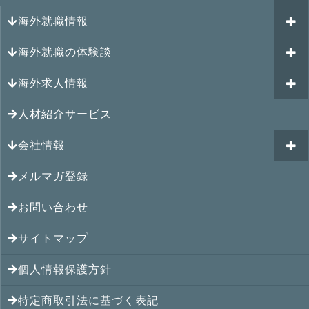
海外就職情報
はじめての海外就職セミナー
参加受付中のイベント
キャリアパスポートAI
海外就職の体験談
過去のイベント一覧
アメリカの就職情報
GJJキャリア伴走プログラム
海外求人情報
カナダの就職情報
海外就職その後の体験談
GJJキャリアコミュニティ
メキシコの就職情報
人材紹介サービス
シンガポール就職の体験談
シンガポールの求人
ヨーロッパの就職情報
マレーシア就職の体験談
会社情報
マレーシアの求人
オセアニアの就職情報
タイ就職の体験談
タイの求人
メルマガ登録
アクセス
シンガポールの就職情報
ベトナム就職の体験談
ベトナムの求人
お問い合わせ
メンバー紹介
マレーシアの就職情報
インドネシア就職の体験談
インドネシアの求人
提携先
サイトマップ
タイの就職情報
インド就職の体験談
インドの求人
コンサルタント
個人情報保護方針
ベトナムの就職情報
フィリピン就職の体験談
フィリピンの求人
特定商取引法に基づく表記