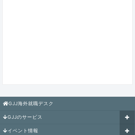
GJJ海外就職デスク
GJJのサービス
イベント情報
海外就職カウンセリング