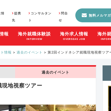
社情
提携
コンサルタン
問合
無料メルマガ
先
ト
せ
情報
海外就職体験談
海外求人情報
海外
S
INTERVIEW
OVERSEAS JOB
INFOR
ント情報
>
過去のイベント
>
第2回インドネシア就職現地視察ツア
過去のイベント
職現地視察ツアー