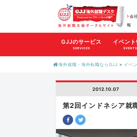
会
報
GJJのサービス
イベント
SERVICES
EVENT
海外就職・海外転職ならGJJ
>
イベ
2012.10.07
第2回インドネシア就