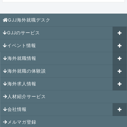
GJJ海外就職デスク
GJJのサービス
イベント情報
海外就職カウンセリング
海外就職情報
はじめての海外就職セミナー
参加受付中のイベント
キャリアパスポートAI
海外就職の体験談
過去のイベント一覧
アメリカの就職情報
GJJキャリア伴走プログラム
海外求人情報
カナダの就職情報
海外就職その後の体験談
GJJキャリアコミュニティ
メキシコの就職情報
人材紹介サービス
シンガポール就職の体験談
シンガポールの求人
ヨーロッパの就職情報
マレーシア就職の体験談
会社情報
マレーシアの求人
オセアニアの就職情報
タイ就職の体験談
タイの求人
メルマガ登録
アクセス