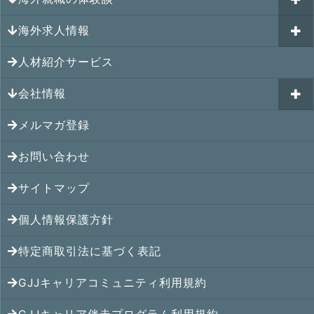
GJJキャリア伴走プログラム
海外求人情報
カナダの就職情報
海外就職その後の体験談
GJJキャリアコミュニティ
メキシコの就職情報
人材紹介サービス
シンガポール就職の体験談
シンガポールの求人
ヨーロッパの就職情報
マレーシア就職の体験談
会社情報
マレーシアの求人
オセアニアの就職情報
タイ就職の体験談
タイの求人
メルマガ登録
アクセス
シンガポールの就職情報
ベトナム就職の体験談
ベトナムの求人
お問い合わせ
メンバー紹介
マレーシアの就職情報
インドネシア就職の体験談
インドネシアの求人
提携先
サイトマップ
タイの就職情報
インド就職の体験談
インドの求人
コンサルタント
個人情報保護方針
ベトナムの就職情報
フィリピン就職の体験談
フィリピンの求人
特定商取引法に基づく表記
インドネシアの就職情報
ミャンマー就職の体験談
カンボジアの求人
GJJキャリアコミュニティ利用規約
インドの就職情報
香港就職の体験談
ミャンマーの求人