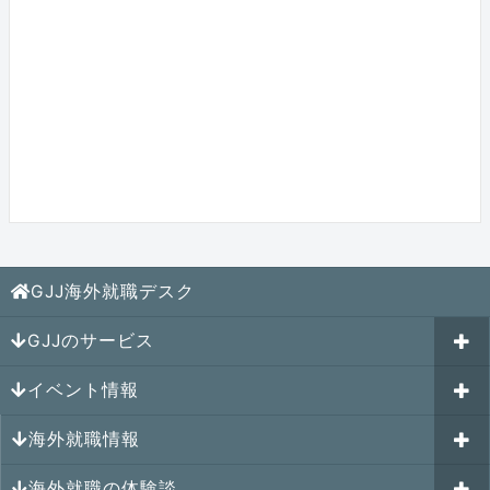
GJJ海外就職デスク
GJJのサービス
イベント情報
海外就職カウンセリング
海外就職情報
はじめての海外就職セミナー
参加受付中のイベント
キャリアパスポートAI
海外就職の体験談
過去のイベント一覧
アメリカの就職情報