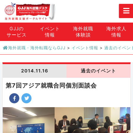
GJJの
イベント
海外就職
海外求人
サービス
情報
体験談
情報
海外就職・海外転職ならGJJ
>
イベント情報
>
過去のイベン
2014.11.16
過去のイベント
第7回アジア就職合同個別面談会