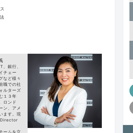
パス
方法
氏
T、銀行、
イチェー
グなど様々
前職での社
ォルターズ
む１３年
。ロンド
ーン、アメ
います。現
Director
t ）チームを立