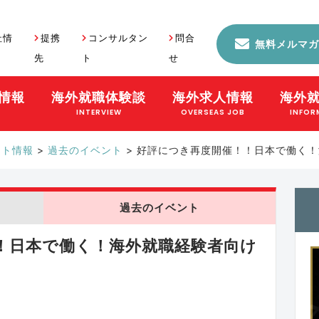
社情
提携
コンサルタン
問合
無料メルマガ
先
ト
せ
情報
海外就職体験談
海外求人情報
海外
S
INTERVIEW
OVERSEAS JOB
INFOR
ント情報
>
過去のイベント
>
好評につき再度開催！！日本で働く！
過去のイベント
！日本で働く！海外就職経験者向け