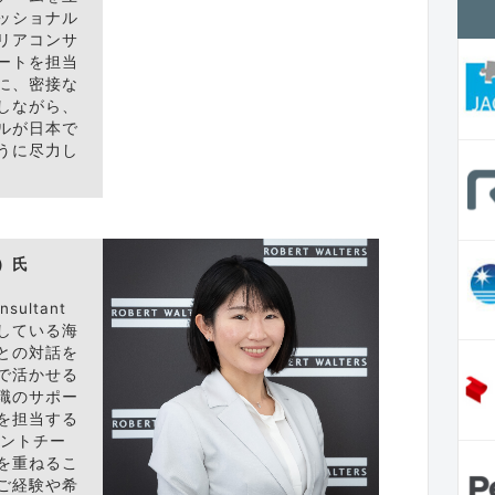
ッショナル
リアコンサ
ートを担当
に、密接な
しながら、
ルが日本で
うに尽力し
）氏
nsultant
している海
との対話を
で活かせる
職のサポー
を担当する
タントチー
を重ねるこ
ご経験や希