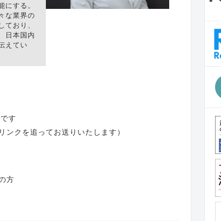
能にする。
々な業界の
しており、
、日本国内
伝えてい
催です
リンクを追ってお送りいたします）
の方