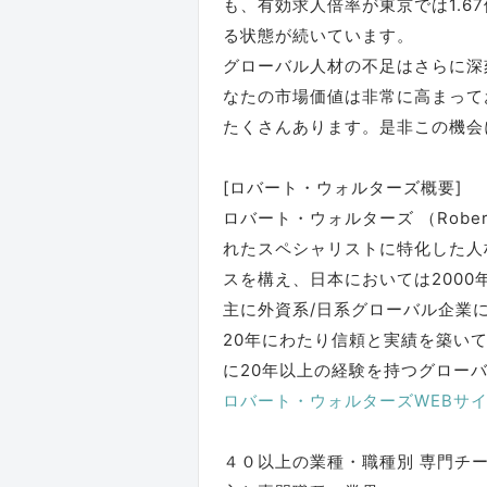
も、有効求人倍率が東京では1.6
る状態が続いています。
グローバル人材の不足はさらに深
なたの市場価値は非常に高まって
たくさんあります。是非この機会
[ロバート・ウォルターズ概要]
ロバート・ウォルターズ （Rober
れたスペシャリストに特化した人
スを構え、日本においては2000
主に外資系/日系グローバル企業
20年にわたり信頼と実績を築い
に20年以上の経験を持つグロー
ロバート・ウォルターズWEBサ
４０以上の業種・職種別 専門チ