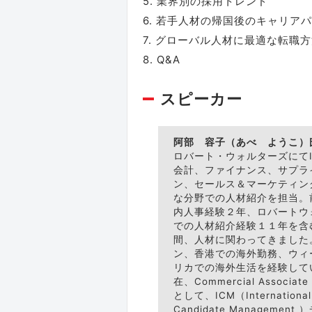
5. 業界別の採用トレンド
6. 若手人材の帰国後のキャリア
7. グローバル人材に最適な転職
8. Q&A
スピーカー
阿部 容子（あべ ようこ）
ロバート・ウォルターズにてI
会計、ファイナンス、サプラ
ン、セールス＆マーケティン
な分野での人材紹介を担当。
内人事経験２年、ロバートウ
での人材紹介経験１１年を含
間、人材に関わってきました
ン、香港での海外勤務、ウィ
リカでの海外生活を経験して
在、Commercial Associate 
として、ICM（International
Candidate Managemen