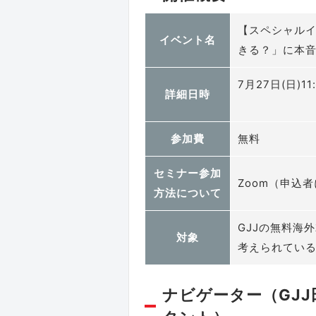
【スペシャルイ
イベント名
きる？」に本音
7月27日(日)1
詳細日時
参加費
無料
セミナー参加
Zoom（申込
方法について
GJJの無料海
対象
考えられてい
ナビゲーター（GJJ