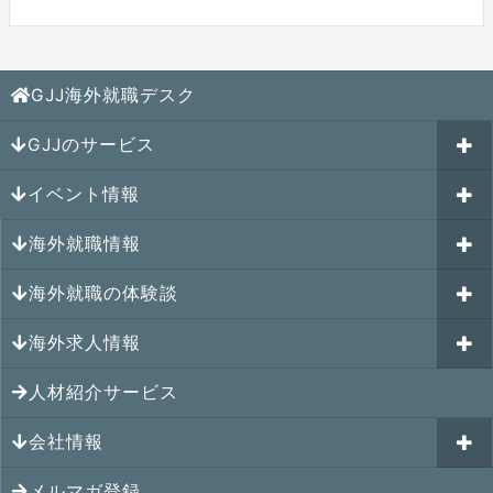
GJJ海外就職デスク
GJJのサービス
イベント情報
海外就職カウンセリング
海外就職情報
はじめての海外就職セミナー
参加受付中のイベント
キャリアパスポートAI
海外就職の体験談
過去のイベント一覧
アメリカの就職情報
GJJキャリア伴走プログラム
海外求人情報
カナダの就職情報
海外就職その後の体験談
GJJキャリアコミュニティ
メキシコの就職情報
人材紹介サービス
シンガポール就職の体験談
シンガポールの求人
ヨーロッパの就職情報
マレーシア就職の体験談
会社情報
マレーシアの求人
オセアニアの就職情報
タイ就職の体験談
タイの求人
メルマガ登録
アクセス