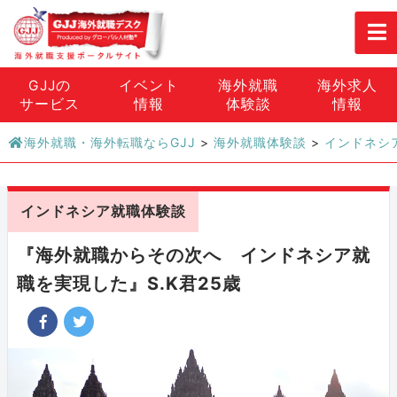
GJJの
イベント
海外就職
海外求人
サービス
情報
体験談
情報
海外就職・海外転職ならGJJ
>
海外就職体験談
>
インドネシ
インドネシア就職体験談
『海外就職からその次へ インドネシア就
職を実現した』S.K君25歳