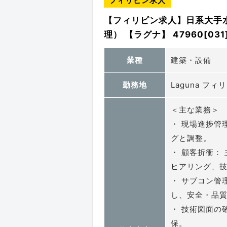
フィリピン求人
【フィリピン求人】日系大手
理） 【ラグナ】 47960[031
業種
建築・設備
勤務地
Laguna フィ
＜主な業務＞
・ 現場進捗管
グと調整。
・ 顧客折衝：
ヒアリング、
・ サブコン管
し、安全・品
・ 技術図面の
保。