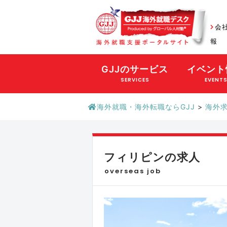
会
報
GJJのサービス
イベント
SERVICES
EVENT
海外就職・海外転職ならGJJ
>
海外
フィリピンの求人
overseas job