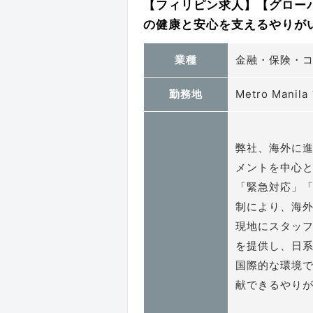
【フィリピン求人】【グロー
の健康と安心を支えるやりがいの
業種
金融・保険・
勤務地
Metro Mani
弊社、海外に
メントを中心
「緊急対応」
制により、海
現地にスタッ
を提供し、日
国際的な環境
献できるやり