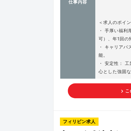
仕事内容
＜求人のポイ
・ 手厚い福利
可）、年1回の
・ キャリアパ
能。
・ 安定性： 
心とした強固
こ
フィリピン求人