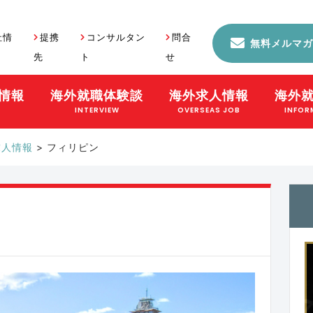
社情
提携
コンサルタン
問合
無料メルマガ
先
ト
せ
情報
海外就職体験談
海外求人情報
海外
S
INTERVIEW
OVERSEAS JOB
INFOR
求人情報
>
フィリピン