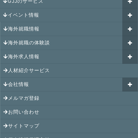
GJJのサービス
イベント情報
海外就職カウンセリング
海外就職情報
はじめての海外就職セミナー
参加受付中のイベント
キャリアパスポートAI
海外就職の体験談
過去のイベント一覧
アメリカの就職情報
GJJキャリア伴走プログラム
海外求人情報
カナダの就職情報
海外就職その後の体験談
GJJキャリアコミュニティ
メキシコの就職情報
人材紹介サービス
シンガポール就職の体験談
シンガポールの求人
ヨーロッパの就職情報
マレーシア就職の体験談
会社情報
マレーシアの求人
オセアニアの就職情報
タイ就職の体験談
タイの求人
メルマガ登録
アクセス
シンガポールの就職情報
ベトナム就職の体験談
ベトナムの求人
お問い合わせ
メンバー紹介
マレーシアの就職情報
インドネシア就職の体験談
インドネシアの求人
提携先
サイトマップ
タイの就職情報
インド就職の体験談