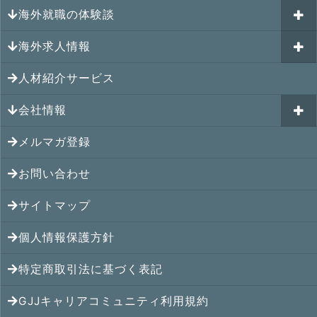
キャリアパスポートAI
海外就職の体験談
過去のイベント一覧
アメリカの就職情報
GJJキャリア伴走プログラム
海外求人情報
カナダの就職情報
海外就職その後の体験談
GJJキャリアコミュニティ
メキシコの就職情報
人材紹介サービス
シンガポール就職の体験談
シンガポールの求人
ヨーロッパの就職情報
マレーシア就職の体験談
会社情報
マレーシアの求人
オセアニアの就職情報
タイ就職の体験談
タイの求人
メルマガ登録
アクセス
シンガポールの就職情報
ベトナム就職の体験談
ベトナムの求人
お問い合わせ
メンバー紹介
マレーシアの就職情報
インドネシア就職の体験談
インドネシアの求人
提携先
サイトマップ
タイの就職情報
インド就職の体験談
インドの求人
コンサルタント
個人情報保護方針
ベトナムの就職情報
フィリピン就職の体験談
フィリピンの求人
特定商取引法に基づく表記
インドネシアの就職情報
ミャンマー就職の体験談
カンボジアの求人
GJJキャリアコミュニティ利用規約