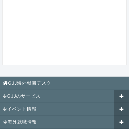
GJJ海外就職デスク
GJJのサービス
イベント情報
海外就職カウンセリング
海外就職情報
はじめての海外就職セミナー
参加受付中のイベント