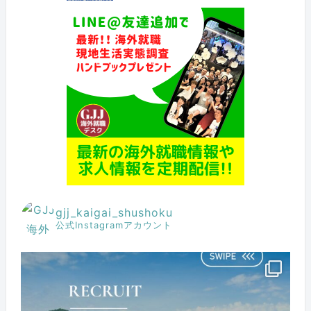
gjj_kaigai_shushoku
公式Instagramアカウント