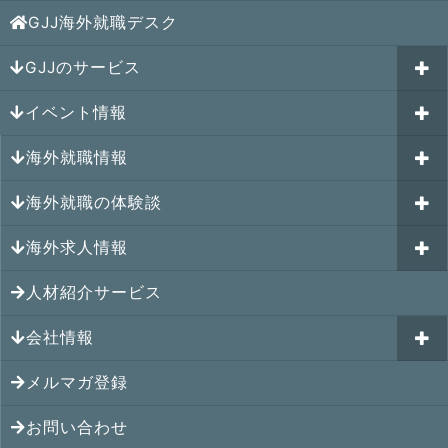
GJJ海外就職デスク
GJJのサービス
イベント情報
海外就職カウンセリング
海外就職情報
はじめての海外就職セミナー
参加受付中のイベント
キャリアパスポートAI
海外就職の体験談
過去のイベント一覧
アメリカの就職情報
GJJキャリア伴走プログラム
海外求人情報
カナダの就職情報
海外就職その後の体験談
GJJキャリアコミュニティ
メキシコの就職情報
人材紹介サービス
シンガポール就職の体験談
シンガポールの求人
ヨーロッパの就職情報
マレーシア就職の体験談
会社情報
マレーシアの求人
オセアニアの就職情報
タイ就職の体験談
タイの求人
メルマガ登録
アクセス
シンガポールの就職情報
ベトナム就職の体験談
ベトナムの求人
お問い合わせ
メンバー紹介