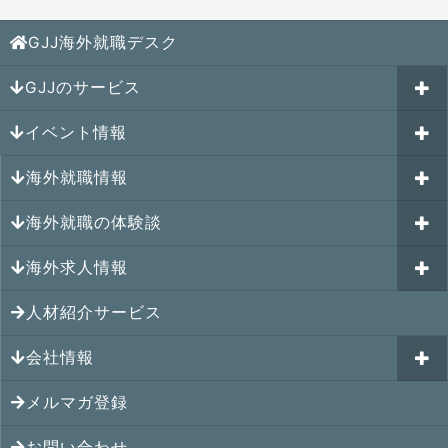
GJJ海外就職デスク
GJJのサービス
イベント情報
海外就職カウンセリング
海外就職情報
はじめての海外就職セミナー
参加受付中のイベント
キャリアパスポートAI
海外就職の体験談
過去のイベント一覧
アメリカの就職情報
GJJキャリア伴走プログラム
海外求人情報
カナダの就職情報
海外就職その後の体験談
GJJキャリアコミュニティ
メキシコの就職情報
人材紹介サービス
シンガポール就職の体験談
シンガポールの求人
ヨーロッパの就職情報
マレーシア就職の体験談
会社情報
マレーシアの求人
オセアニアの就職情報
タイ就職の体験談
タイの求人
メルマガ登録
アクセス
シンガポールの就職情報
ベトナム就職の体験談
ベトナムの求人
お問い合わせ
メンバー紹介