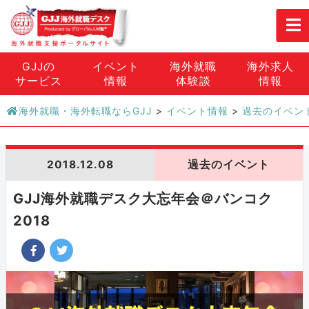
GJJの
イベント
海外就職
海外求人
サービス
情報
体験談
情報
海外就職・海外転職ならGJJ
>
イベント情報
>
過去のイベン
2018.12.08
過去のイベント
GJJ海外就職デスク大忘年会＠バンコク
2018