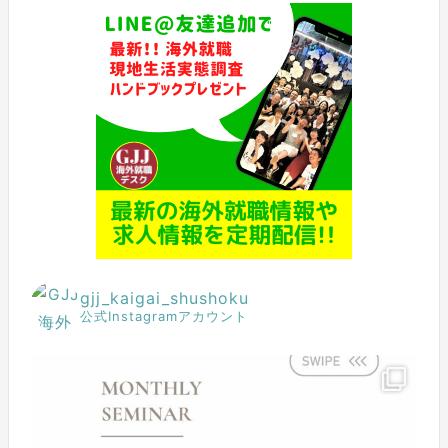
gjj_kaigai_shushoku
公式Instagramアカウント