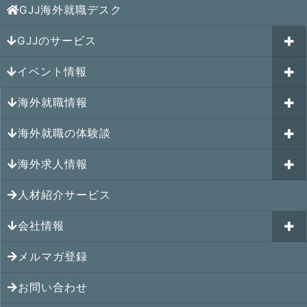
GJJ海外就職デスク
GJJのサービス
イベント情報
海外就職カウンセリング
海外就職情報
はじめての海外就職セミナー
参加受付中のイベント
キャリアパスポートAI
海外就職の体験談
過去のイベント一覧
アメリカの就職情報
GJJキャリア伴走プログラム
海外求人情報
カナダの就職情報
海外就職その後の体験談
GJJキャリアコミュニティ
メキシコの就職情報
人材紹介サービス
シンガポール就職の体験談
シンガポールの求人
ヨーロッパの就職情報
マレーシア就職の体験談
会社情報
マレーシアの求人
オセアニアの就職情報
タイ就職の体験談
タイの求人
メルマガ登録
アクセス
シンガポールの就職情報
ベトナム就職の体験談
ベトナムの求人
お問い合わせ
メンバー紹介