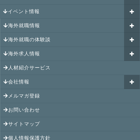
イベント情報
海外就職カウンセリング
海外就職情報
はじめての海外就職セミナー
参加受付中のイベント
キャリアパスポートAI
海外就職の体験談
過去のイベント一覧
アメリカの就職情報
GJJキャリア伴走プログラム
海外求人情報
カナダの就職情報
海外就職その後の体験談
GJJキャリアコミュニティ
メキシコの就職情報
人材紹介サービス
シンガポール就職の体験談
シンガポールの求人
ヨーロッパの就職情報
マレーシア就職の体験談
会社情報
マレーシアの求人
オセアニアの就職情報
タイ就職の体験談
タイの求人
メルマガ登録
アクセス
シンガポールの就職情報
ベトナム就職の体験談
ベトナムの求人
お問い合わせ
メンバー紹介
マレーシアの就職情報
インドネシア就職の体験談
インドネシアの求人
提携先
サイトマップ
タイの就職情報
インド就職の体験談
インドの求人
コンサルタント
個人情報保護方針