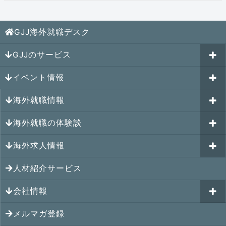
GJJ海外就職デスク
GJJのサービス
イベント情報
海外就職カウンセリング
海外就職情報
はじめての海外就職セミナー
参加受付中のイベント
キャリアパスポートAI
海外就職の体験談
過去のイベント一覧
アメリカの就職情報
GJJキャリア伴走プログラム
海外求人情報
カナダの就職情報
海外就職その後の体験談
GJJキャリアコミュニティ
メキシコの就職情報
人材紹介サービス
シンガポール就職の体験談
シンガポールの求人
ヨーロッパの就職情報
マレーシア就職の体験談
会社情報
マレーシアの求人
オセアニアの就職情報
タイ就職の体験談
タイの求人
メルマガ登録
アクセス