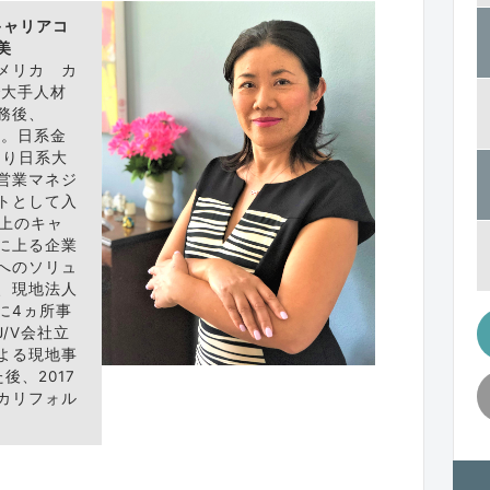
キャリアコ
美
メリカ カ
で大手人材
務後、
住。日系金
より日系大
営業マネジ
トとして入
以上のキャ
に上る企業
へのソリュ
、現地法人
に4ヵ所事
/V会社立
よる現地事
後、2017
カリフォル