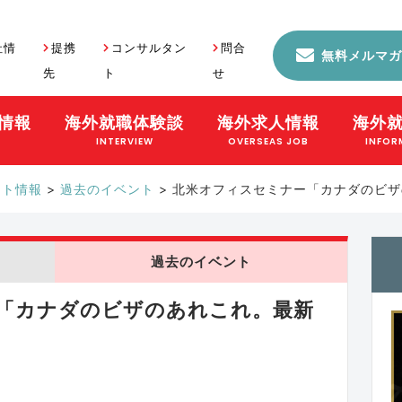
社情
提携
コンサルタン
問合
無料メルマガ
先
ト
せ
情報
海外就職体験談
海外求人情報
海外
S
INTERVIEW
OVERSEAS JOB
INFOR
ント情報
>
過去のイベント
>
北米オフィスセミナー「カナダのビザ
過去のイベント
「カナダのビザのあれこれ。最新