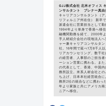
GJJ株式会社 北米オフィス 
ンサルタント ブレナー真由
キャリアコンサルタント（ア
リフォルニア州在住） 新卒
派遣会社に営業担当として勤
1994年より単身で香港へ移
融機関勤務を経て、2000年
手人材紹介会社の現地法人へ
ャー兼キャリアコンサルタン
社。16年間で延べ1万8千人
リアカウンセリング、数千社
の経営者、人事部のご担当者
ーション営業に携わる。また
の代表として、香港、中国内
務所設立。米系人材会社とのJ
ち上げ、日本本社経営統合に
務所2社の統合などに携わった
年より家族と共にアメリカ南
ニアへ移住。