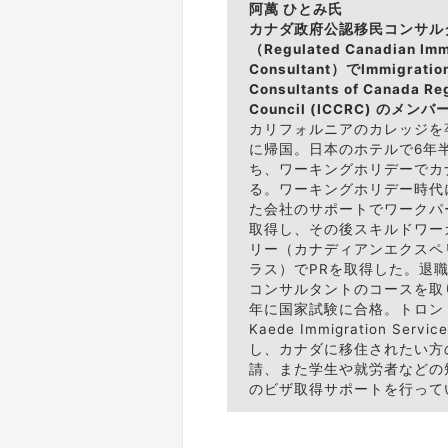
阿萬 ひとみ氏
カナダ政府公認移民コンサル
（Regulated Canadian Imm
Consultant）でImmigratio
Consultants of Canada Re
Council (ICCRC) のメンバ
カリフォルニアのカレッジを
に帰国。日本のホテルで6年
ち、ワーキングホリデーでカ
る。ワーキングホリデー時代
た会社のサポートでワークパ
取得し、その後スキルドワー
リー（カナディアンエクスペ
ラス）でPRを取得した。退
コンサルタントのコースを取り
年に国家試験に合格。トロン
Kaede Immigration Serv
し、カナダに移住されたい方
請、また学生や就労者などの
のビザ取得サポートを行って