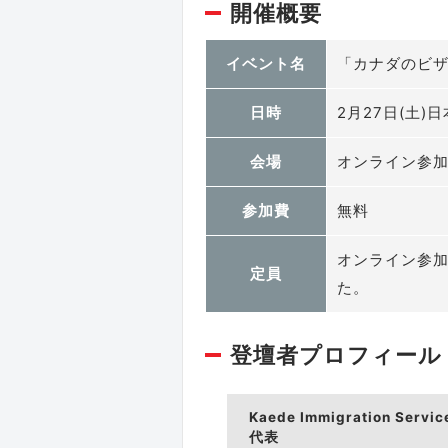
開催概要
イベント名
「カナダのビ
日時
2月27日(土)日
会場
オンライン参
参加費
無料
オンライン参加
定員
た。
登壇者プロフィール
Kaede Immigration Servic
代表