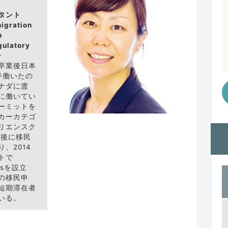
タント
igration
n
gulatory
ー
卒業後日本
半働いたの
ナダに渡
に働いてい
ーミットを
カーカテゴ
リエンスク
職後に移民
、2014
トで
icesを設立
の移民申
短期滞在者
いる。