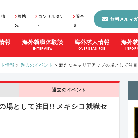
社情
提携
コンサルタン
問合
無料メルマガ
先
ト
せ
情報
海外就職体験談
海外求人情報
海外
S
INTERVIEW
OVERSEAS JOB
INFOR
ント情報
>
過去のイベント
>
新たなキャリアアップの場として注目!
過去のイベント
場として注目!! メキシコ就職セ